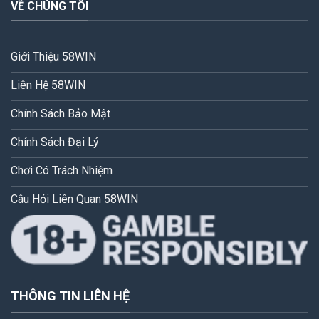
VỀ CHÚNG TÔI
Giới Thiệu 58WIN
Liên Hệ 58WIN
Chính Sách Bảo Mật
Chính Sách Đại Lý
Chơi Có Trách Nhiệm
Câu Hỏi Liên Quan 58WIN
THÔNG TIN LIÊN HỆ