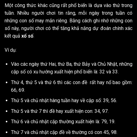
Một công thức
khác cũng rất phổ biến là dựa vào thứ trong
tuần. Nhiều người chơi tin rằng, mỗi ngày trong tuần có
những con số may mắn riêng. Bằng cách ghi nhớ những con
số này, người chơi có thể tăng khả năng dự đoán chính xác
kết quả
xổ số
.
Ví dụ:
Vào các ngày thứ Hai, thứ Ba, thứ Bảy và Chủ Nhật, những
cặp số có xu hướng xuất hiện phổ biến là: 32 và 33.
Thứ 4, thứ 5 và thứ 6 thì các con đề rất hay nổ bao gồm:
66, 69.
Thứ 5 và chủ nhật hàng tuần hay về cặp số: 39, 56.
Thứ 5 và thứ 7 thì đề hay xuất hiện con: 34, 97.
Thứ 6 và chủ nhật cặp thường xuất hiện là: 79, 19.
Thứ 7 và chủ nhật cặp đề về thường có con 45, 98.