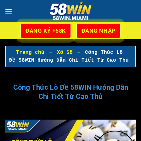
Chuyển
đến
nội
dung
ĐĂNG KÝ +58K
ĐĂNG NHẬP
Trang chủ
–
Xổ Số
–
Công Thức Lô
Đề 58WIN Hướng Dẫn Chi Tiết Từ Cao Thủ
Công Thức Lô Đề 58WIN Hướng Dẫn
Chi Tiết Từ Cao Thủ