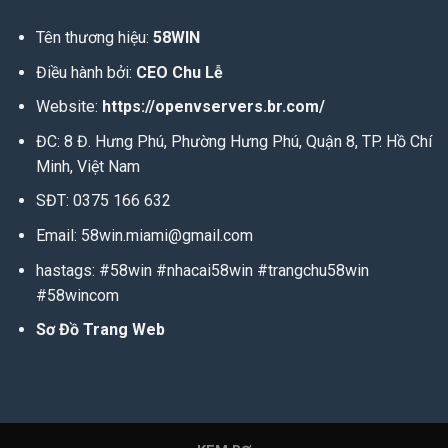
Tên thương hiệu:
58WIN
Điều hành bởi:
CEO Chu Lễ
Website:
https://openvservers.br.com/
ĐC: 8 Đ. Hưng Phú, Phường Hưng Phú, Quận 8, TP. Hồ Chí
Minh, Việt Nam
SĐT: 0375 166 632
Email:
58win.miami@gmail.com
hastags: #58win #nhacai58win #trangchu58win
#58wincom
Sơ Đồ Trang Web