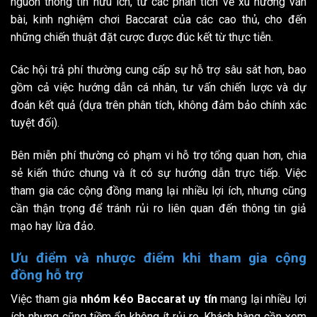
nguồn thông tin hữu ích, từ các phân tích về xu hướng ván
bài, kinh nghiệm chơi Baccarat của các cao thủ, cho đến
những chiến thuật đặt cược được đúc kết từ thực tiễn.
Các hội trả phí thường cung cấp sự hỗ trợ sâu sát hơn, bao
gồm cả việc hướng dẫn cá nhân, tư vấn chiến lược và dự
đoán kết quả (dựa trên phân tích, không đảm bảo chính xác
tuyệt đối).
Bên miễn phí thường có phạm vi hỗ trợ tổng quan hơn, chia
sẻ kiến thức chung và ít có sự hướng dẫn trực tiếp. Việc
tham gia các cộng đồng mang lại nhiều lợi ích, nhưng cũng
cần thận trọng để tránh rủi ro liên quan đến thông tin giả
mạo hay lừa đảo.
Ưu điểm và nhược điểm khi tham gia cộng
đồng hỗ trợ
Việc tham gia
nhóm kéo Baccarat uy tín
mang lại nhiều lợi
ích nhưng cũng tiềm ẩn không ít rủi ro. Khách hàng cần xem