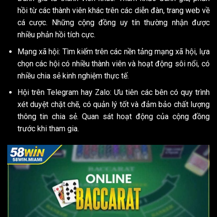
hồi từ các thành viên khác trên các diễn đàn, trang web về
cá cược. Những cộng đồng uy tín thường nhận được
nhiều phản hồi tích cực.
Mạng xã hội: Tìm kiếm trên các nền tảng mạng xã hội, lựa
chọn các hội có nhiều thành viên và hoạt động sôi nổi, có
nhiều chia sẻ kinh nghiệm thực tế.
Hội trên Telegram hay Zalo: Ưu tiên các bên có quy trình
xét duyệt chặt chẽ, có quản lý tốt và đảm bảo chất lượng
thông tin chia sẻ. Quan sát hoạt động của cộng đồng
trước khi tham gia.