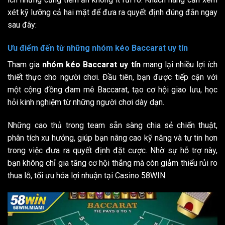
xét kỹ lưỡng cả hai mặt để đưa ra quyết định đúng đắn ngay
sau đây:
Ưu điểm đến từ những nhóm kéo Baccarat uy tín
Tham gia
nhóm kéo Baccarat uy tín
mang lại nhiều lợi ích
thiết thực cho người chơi. Đầu tiên, bạn được tiếp cận với
một cộng đồng đam mê Baccarat, tạo cơ hội giao lưu, học
hỏi kinh nghiệm từ những người chơi dày dạn.
Những cao thủ trong team sẵn sàng chia sẻ chiến thuật,
phân tích xu hướng, giúp bạn nâng cao kỹ năng và tự tin hơn
trong việc đưa ra quyết định đặt cược. Nhờ sự hỗ trợ này,
bạn không chỉ gia tăng cơ hội thắng mà còn giảm thiểu rủi ro
thua lỗ, tối ưu hóa lợi nhuận tại Casino 58WIN.