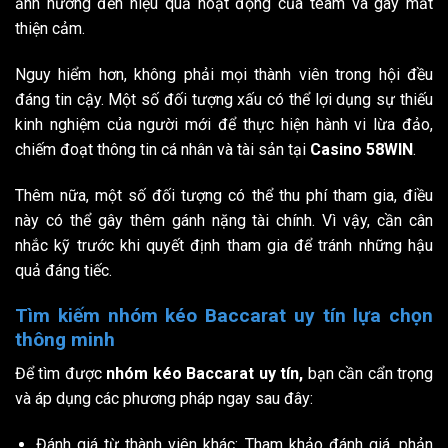
ảnh hưởng đến hiệu quả hoạt động của team và gây mất
thiện cảm.
Nguy hiểm hơn, không phải mọi thành viên trong hội đều
đáng tin cậy. Một số đối tượng xấu có thể lợi dụng sự thiếu
kinh nghiệm của người mới để thực hiện hành vi lừa đảo,
chiếm đoạt thông tin cá nhân và tài sản tại
Casino 58WIN
.
Thêm nữa, một số đối tượng có thể thu phí tham gia, điều
này có thể gây thêm gánh nặng tài chính. Vì vậy, cần cân
nhắc kỹ trước khi quyết định tham gia để tránh những hậu
quả đáng tiếc.
Tìm kiếm nhóm kéo Baccarat uy tín lựa chọn
thông minh
Để tìm được
nhóm kéo Baccarat uy tín,
bạn cần cẩn trọng
và áp dụng các phương pháp ngay sau đây:
Đánh giá từ thành viên khác: Tham khảo đánh giá, phản