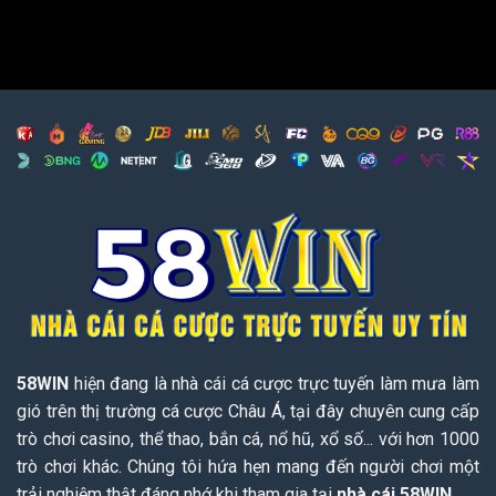
Quyết
Cho
vip
Khởi
Game
Chìa
Nghiệp
Thủ
Khóa
Thành
Mở
Công
Cửa
Cá
Đặc
Cược
Quyền
Trực
Tại
Tuyến
Nhà
Cái
Trực
Tuyến
58WIN
hiện đang là nhà cái cá cược trực tuyến làm mưa làm
gió trên thị trường cá cược Châu Á, tại đây chuyên cung cấp
trò chơi casino, thể thao, bắn cá, nổ hũ, xổ số... với hơn 1000
trò chơi khác. Chúng tôi hứa hẹn mang đến người chơi một
trải nghiệm thật đáng nhớ khi tham gia tại
nhà cái 58WIN