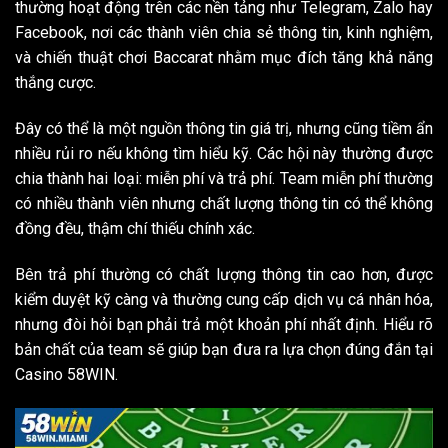
thường hoạt động trên các nền tảng như Telegram, Zalo hay
Facebook, nơi các thành viên chia sẻ thông tin, kinh nghiệm,
và chiến thuật chơi Baccarat nhằm mục đích tăng khả năng
thắng cược.
Đây có thể là một nguồn thông tin giá trị, nhưng cũng tiềm ẩn
nhiều rủi ro nếu không tìm hiểu kỹ. Các hội này thường được
chia thành hai loại: miễn phí và trả phí. Team miễn phí thường
có nhiều thành viên nhưng chất lượng thông tin có thể không
đồng đều, thậm chí thiếu chính xác.
Bên trả phí thường có chất lượng thông tin cao hơn, được
kiểm duyệt kỹ càng và thường cung cấp dịch vụ cá nhân hóa,
nhưng đòi hỏi bạn phải trả một khoản phí nhất định. Hiểu rõ
bản chất của team sẽ giúp bạn đưa ra lựa chọn đúng đắn tại
Casino 58WIN.