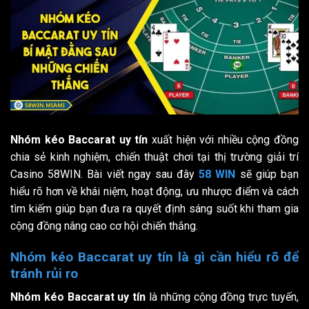
Nhóm kéo Baccarat uy tín
xuất hiện với nhiều cộng đồng
chia sẻ kinh nghiệm, chiến thuật chơi tại thị trường giải trí
Casino 58WIN. Bài viết ngay sau đây
58 WIN
sẽ giúp bạn
hiểu rõ hơn về khái niệm, hoạt động, ưu nhược điểm và cách
tìm kiếm giúp bạn đưa ra quyết định sáng suốt khi tham gia
cộng đồng nâng cao cơ hội chiến thắng.
Nhóm kéo Baccarat uy tín là gì cần hiểu rõ để
tránh rủi ro
Nhóm kéo Baccarat uy tín
là những cộng đồng trực tuyến,