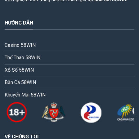
HƯỚNG DẪN
Casino 58WIN
Thể Thao 58WIN
Xổ Số 58WIN
Bắn Cá 58WIN
Khuyến Mãi 58WIN
VỀ CHÚNG TÔI